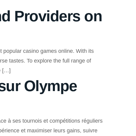
d Providers on
t popular casino games online. With its
rse tastes. To explore the full range of
e […]
 sur Olympe
 à ses tournois et compétitions réguliers
périence et maximiser leurs gains, suivre