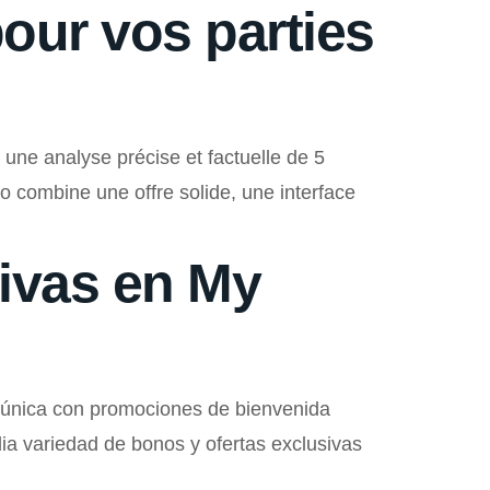
our vos parties
une analyse précise et factuelle de 5
o combine une offre solide, une interface
ivas en My
o única con promociones de bienvenida
ia variedad de bonos y ofertas exclusivas