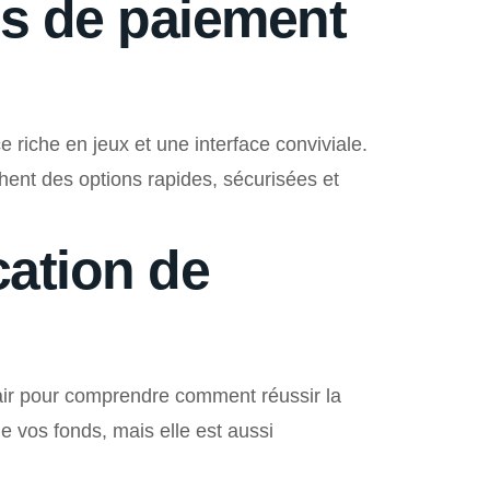
ns de paiement
 riche en jeux et une interface conviviale.
hent des options rapides, sécurisées et
cation de
lair pour comprendre comment réussir la
e vos fonds, mais elle est aussi