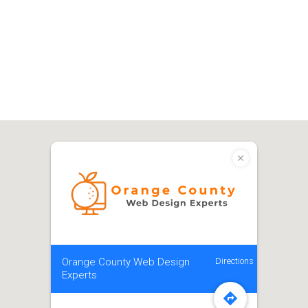
Orange County Web Design
Directions
Experts