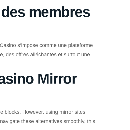
s des membres
s Casino s’impose comme une plateforme
e, des offres alléchantes et surtout une
sino Mirror
e blocks. However, using mirror sites
navigate these alternatives smoothly, this