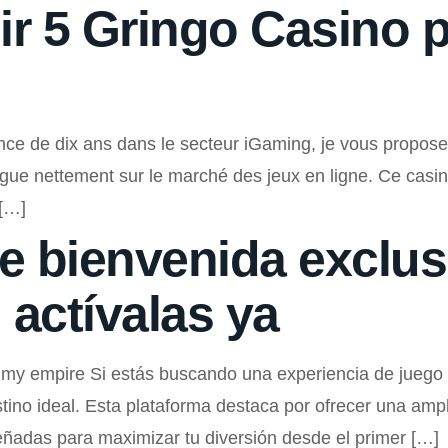
ir 5 Gringo Casino p
e de dix ans dans le secteur iGaming, je vous propose 
ngue nettement sur le marché des jeux en ligne. Ce casin
 […]
 bienvenida exclus
 actívalas ya
ino my empire Si estás buscando una experiencia de jueg
ino ideal. Esta plataforma destaca por ofrecer una ampl
eñadas para maximizar tu diversión desde el primer […]