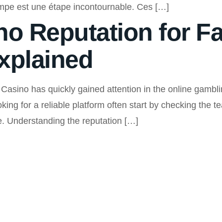
mpe est une étape incontournable. Ces […]
no Reputation for F
xplained
Casino has quickly gained attention in the online gambli
king for a reliable platform often start by checking the t
e. Understanding the reputation […]