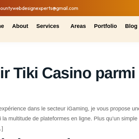
countywebdesignexperts@gmail.com
me
About
Services
Areas
Portfolio
Blog
r Tiki Casino parmi
xpérience dans le secteur iGaming, je vous propose une a
mi la multitude de plateformes en ligne. Plus qu’un simpl
…]