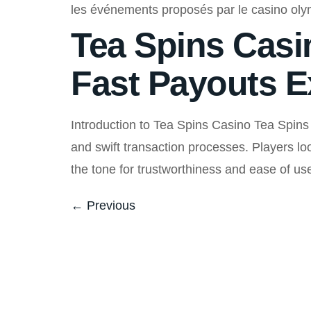
les événements proposés par le casino oly
Tea Spins Casi
Fast Payouts E
Introduction to Tea Spins Casino Tea Spins 
and swift transaction processes. Players loo
the tone for trustworthiness and ease of us
←
Previous