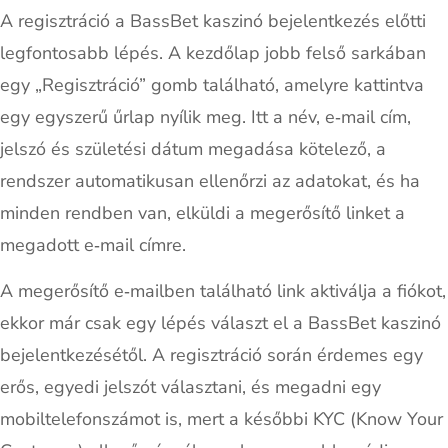
A regisztráció a BassBet kaszinó bejelentkezés előtti
legfontosabb lépés. A kezdőlap jobb felső sarkában
egy „Regisztráció” gomb található, amelyre kattintva
egy egyszerű űrlap nyílik meg. Itt a név, e‑mail cím,
jelszó és születési dátum megadása kötelező, a
rendszer automatikusan ellenőrzi az adatokat, és ha
minden rendben van, elküldi a megerősítő linket a
megadott e‑mail címre.
A megerősítő e‑mailben található link aktiválja a fiókot,
ekkor már csak egy lépés választ el a BassBet kaszinó
bejelentkezésétől. A regisztráció során érdemes egy
erős, egyedi jelszót választani, és megadni egy
mobiltelefonszámot is, mert a későbbi KYC (Know Your