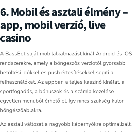
6. Mobil és asztali élmény –
app, mobil verzió, live
casino
A BassBet saját mobilalkalmazást kínál Android és iOS
rendszerekre, amely a böngészős verziótól gyorsabb
betöltési időkkel és push értesítésekkel segíti a
felhasználókat. Az appban a teljes kaszinó kínálat, a
sportfogadás, a bónuszok és a számla kezelése
egyetlen menüből érhető el, így nincs szükség külön
böngészőablakra.
Az asztali változat a nagyobb képernyőkre optimalizált,