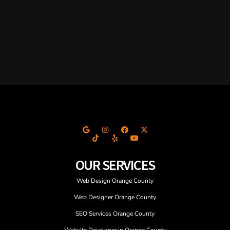
OUR SERVICES
Web Design Orange County
Web Designer Orange County
SEO Services Orange County