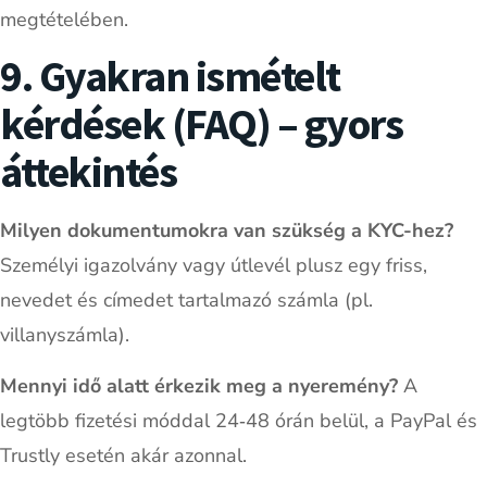
megtételében.
9. Gyakran ismételt
kérdések (FAQ) – gyors
áttekintés
Milyen dokumentumokra van szükség a KYC-hez?
Személyi igazolvány vagy útlevél plusz egy friss,
nevedet és címedet tartalmazó számla (pl.
villanyszámla).
Mennyi idő alatt érkezik meg a nyeremény?
A
legtöbb fizetési móddal 24‑48 órán belül, a PayPal és
Trustly esetén akár azonnal.