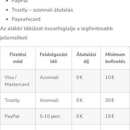
PayPal
Trustly – azonnali átutalás
Paysafecard
Az alábbi táblázat összefoglalja a legfontosabb
jellemzőket:
Fizetési
Feldolgozási
Átutalási
Minimum
mód
idő
díj
befizetés
Visa /
Azonnali
0 €
10 €
Mastercard
Trustly
Azonnali
0 €
20 €
PayPal
5‑10 perc
0 €
15 €