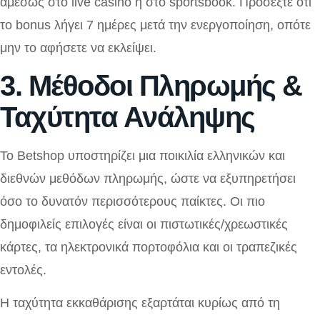
αμέσως στο live casino ή στο sportsbook. Προσέξτε ότι
το bonus λήγει 7 ημέρες μετά την ενεργοποίηση, οπότε
μην το αφήσετε να εκλείψει.
3. Μέθοδοι Πληρωμής &
Ταχύτητα Ανάληψης
Το Betshop υποστηρίζει μια ποικιλία ελληνικών και
διεθνών μεθόδων πληρωμής, ώστε να εξυπηρετήσει
όσο το δυνατόν περισσότερους παίκτες. Οι πιο
δημοφιλείς επιλογές είναι οι πιστωτικές/χρεωστικές
κάρτες, τα ηλεκτρονικά πορτοφόλια και οι τραπεζικές
εντολές.
Η ταχύτητα εκκαθάρισης εξαρτάται κυρίως από τη