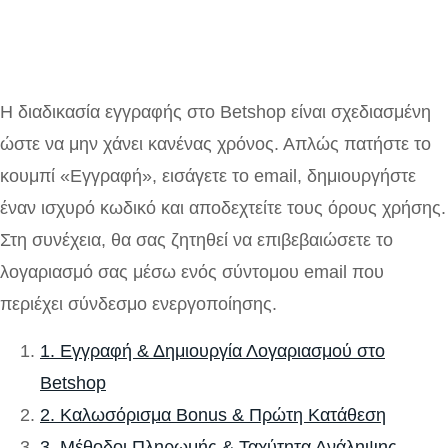
Η διαδικασία εγγραφής στο Betshop είναι σχεδιασμένη
ώστε να μην χάνει κανένας χρόνος. Απλώς πατήστε το
κουμπί «Εγγραφή», εισάγετε το email, δημιουργήστε
έναν ισχυρό κωδικό και αποδεχτείτε τους όρους χρήσης.
Στη συνέχεια, θα σας ζητηθεί να επιβεβαιώσετε το
λογαριασμό σας μέσω ενός σύντομου email που
περιέχει σύνδεσμο ενεργοποίησης.
1. Εγγραφή & Δημιουργία Λογαριασμού στο
Betshop
2. Καλωσόρισμα Bonus & Πρώτη Κατάθεση
3. Μέθοδοι Πληρωμής & Ταχύτητα Ανάληψης