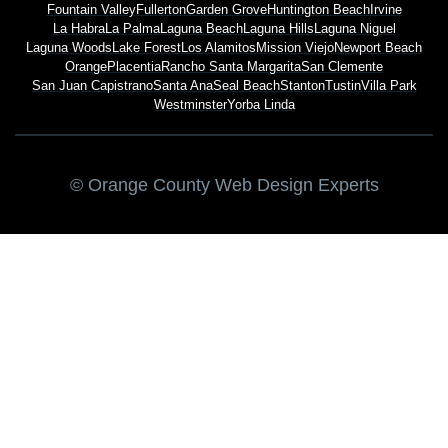
Fountain Valley
Fullerton
Garden Grove
Huntington Beach
Irvine
La Habra
La Palma
Laguna Beach
Laguna Hills
Laguna Niguel
Laguna Woods
Lake Forest
Los Alamitos
Mission Viejo
Newport Beach
Orange
Placentia
Rancho Santa Margarita
San Clemente
San Juan Capistrano
Santa Ana
Seal Beach
Stanton
Tustin
Villa Park
Westminster
Yorba Linda
© Orange County Web Design Experts