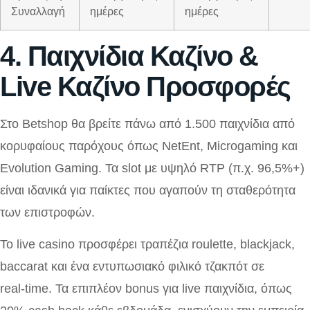
Συναλλαγή
ημέρες
ημέρες
4. Παιχνίδια Καζίνο &
Live Καζίνο Προσφορές
Στο Betshop θα βρείτε πάνω από 1.500 παιχνίδια από
κορυφαίους παρόχους όπως NetEnt, Microgaming και
Evolution Gaming. Τα slot με υψηλό RTP (π.χ. 96,5%+)
είναι ιδανικά για παίκτες που αγαπούν τη σταθερότητα
των επιστροφών.
Το live casino προσφέρει τραπέζια roulette, blackjack,
baccarat και ένα εντυπωσιακό φιλικό τζακπότ σε
real‑time. Τα επιπλέον bonus για live παιχνίδια, όπως