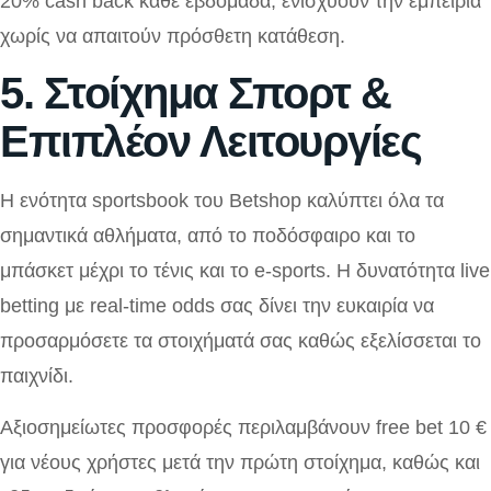
20% cash back κάθε εβδομάδα, ενισχύουν την εμπειρία
χωρίς να απαιτούν πρόσθετη κατάθεση.
5. Στοίχημα Σπορτ &
Επιπλέον Λειτουργίες
Η ενότητα sportsbook του Betshop καλύπτει όλα τα
σημαντικά αθλήματα, από το ποδόσφαιρο και το
μπάσκετ μέχρι το τένις και το e‑sports. Η δυνατότητα live
betting με real‑time odds σας δίνει την ευκαιρία να
προσαρμόσετε τα στοιχήματά σας καθώς εξελίσσεται το
παιχνίδι.
Αξιοσημείωτες προσφορές περιλαμβάνουν free bet 10 €
για νέους χρήστες μετά την πρώτη στοίχημα, καθώς και