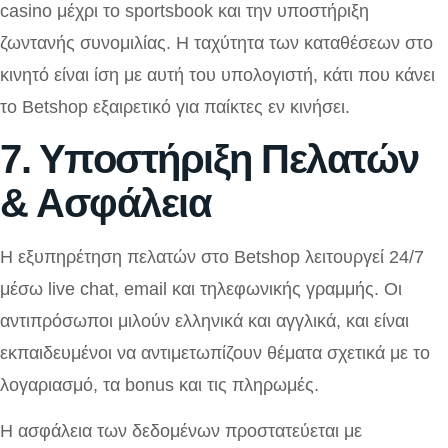
casino μέχρι το sportsbook και την υποστήριξη
ζωντανής συνομιλίας. Η ταχύτητα των καταθέσεων στο
κινητό είναι ίση με αυτή του υπολογιστή, κάτι που κάνει
το Betshop εξαιρετικό για παίκτες εν κινήσει.
7. Υποστήριξη Πελατών
& Ασφάλεια
Η εξυπηρέτηση πελατών στο Betshop λειτουργεί 24/7
μέσω live chat, email και τηλεφωνικής γραμμής. Οι
αντιπρόσωποι μιλούν ελληνικά και αγγλικά, και είναι
εκπαιδευμένοι να αντιμετωπίζουν θέματα σχετικά με το
λογαριασμό, τα bonus και τις πληρωμές.
Η ασφάλεια των δεδομένων προστατεύεται με