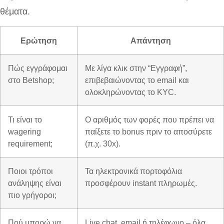
θέματα.
Ερώτηση
Απάντηση
Πώς εγγράφομαι
Με λίγα κλικ στην “Εγγραφή”,
στο Betshop;
επιβεβαιώνοντας το email και
ολοκληρώνοντας το KYC.
Τι είναι το
Ο αριθμός των φορές που πρέπει να
wagering
παίξετε το bonus πριν το αποσύρετε
requirement;
(π.χ. 30x).
Ποιοι τρόποι
Τα ηλεκτρονικά πορτοφόλια
ανάληψης είναι
προσφέρουν instant πληρωμές.
πιο γρήγοροι;
Πού μπορώ να
Live chat, email ή τηλέφωνο – όλα