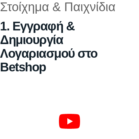
Στοίχημα & Παιχνίδια
1. Εγγραφή &
Δημιουργία
Λογαριασμού στο
Betshop