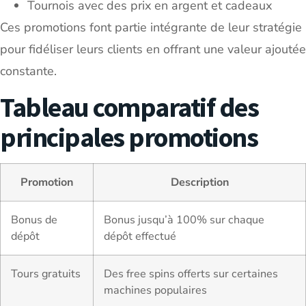
Tournois avec des prix en argent et cadeaux
Ces promotions font partie intégrante de leur stratégie
pour fidéliser leurs clients en offrant une valeur ajoutée
constante.
Tableau comparatif des
principales promotions
Promotion
Description
Bonus de
Bonus jusqu’à 100% sur chaque
dépôt
dépôt effectué
Tours gratuits
Des free spins offerts sur certaines
machines populaires