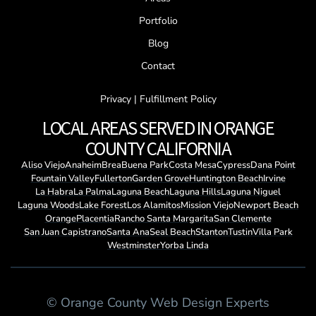
Portfolio
Blog
Contact
Privacy | Fulfillment Policy
LOCAL AREAS SERVED IN ORANGE
COUNTY CALIFORNIA
Aliso Viejo
Anaheim
Brea
Buena Park
Costa Mesa
Cypress
Dana Point
Fountain Valley
Fullerton
Garden Grove
Huntington Beach
Irvine
La Habra
La Palma
Laguna Beach
Laguna Hills
Laguna Niguel
Laguna Woods
Lake Forest
Los Alamitos
Mission Viejo
Newport Beach
Orange
Placentia
Rancho Santa Margarita
San Clemente
San Juan Capistrano
Santa Ana
Seal Beach
Stanton
Tustin
Villa Park
Westminster
Yorba Linda
© Orange County Web Design Experts