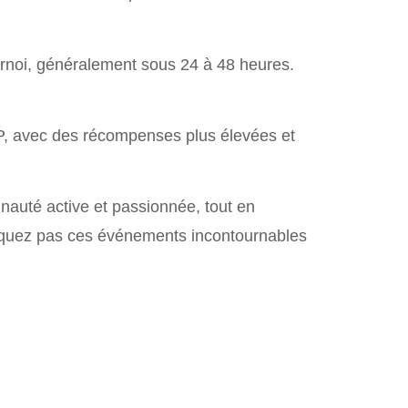
urnoi, généralement sous 24 à 48 heures.
P, avec des récompenses plus élevées et
nauté active et passionnée, tout en
nquez pas ces événements incontournables