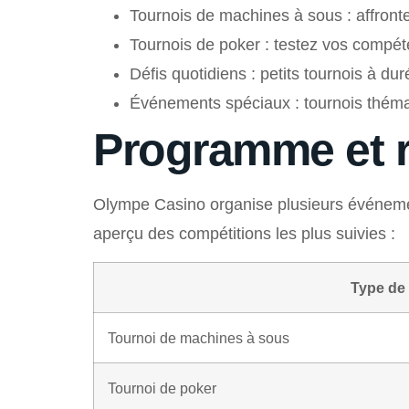
Tournois de machines à sous : affronte
Tournois de poker : testez vos compét
Défis quotidiens : petits tournois à du
Événements spéciaux : tournois théma
Programme et 
Olympe Casino organise plusieurs événement
aperçu des compétitions les plus suivies :
Type de 
Tournoi de machines à sous
Tournoi de poker