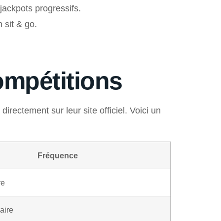
jackpots progressifs.
 sit & go.
mpétitions
ectement sur leur site officiel. Voici un
Fréquence
re
aire