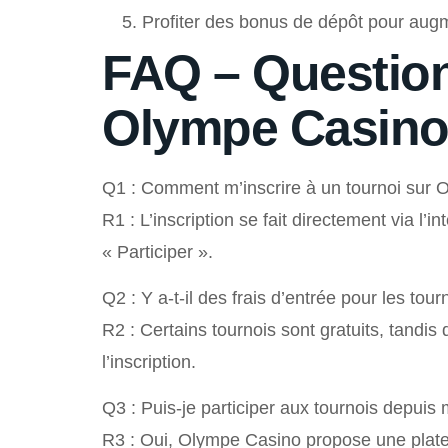
Profiter des bonus de dépôt pour augm
FAQ – Question
Olympe Casin
Q1 : Comment m’inscrire à un tournoi sur 
R1 : L’inscription se fait directement via l’in
« Participer ».
Q2 : Y a-t-il des frais d’entrée pour les tour
R2 : Certains tournois sont gratuits, tandis
l’inscription.
Q3 : Puis-je participer aux tournois depui
R3 : Oui, Olympe Casino propose une platef