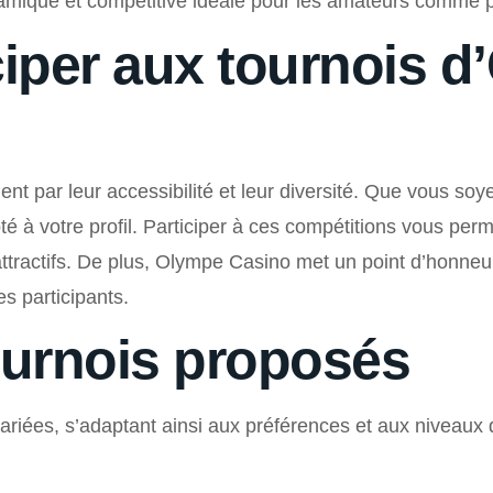
ique et compétitive idéale pour les amateurs comme po
ciper aux tournois 
nt par leur accessibilité et leur diversité. Que vous so
pté à votre profil. Participer à ces compétitions vous pe
attractifs. De plus, Olympe Casino met un point d’honneur
es participants.
ournois proposés
riées, s’adaptant ainsi aux préférences et aux niveaux d