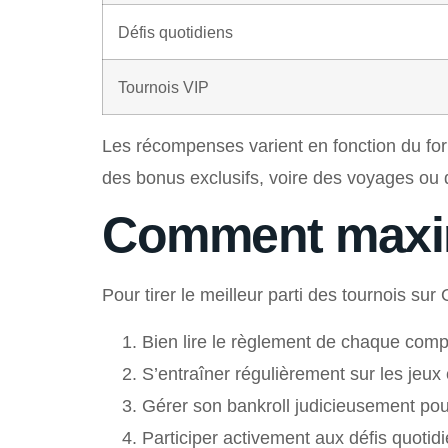
Défis quotidiens
Tournois VIP
Les récompenses varient en fonction du for
des bonus exclusifs, voire des voyages ou 
Comment maxim
Pour tirer le meilleur parti des tournois su
Bien lire le règlement de chaque compét
S’entraîner régulièrement sur les jeux
Gérer son bankroll judicieusement pour
Participer activement aux défis quoti