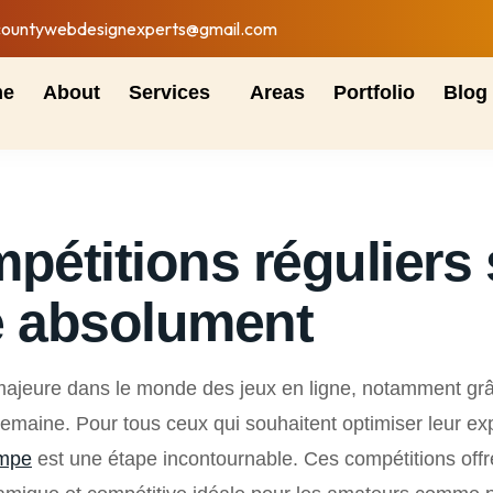
countywebdesignexperts@gmail.com
me
About
Services
Areas
Portfolio
Blog
mpétitions réguliers
e absolument
jeure dans le monde des jeux en ligne, notamment grâce
 semaine. Pour tous ceux qui souhaitent optimiser leur ex
ympe
est une étape incontournable. Ces compétitions of