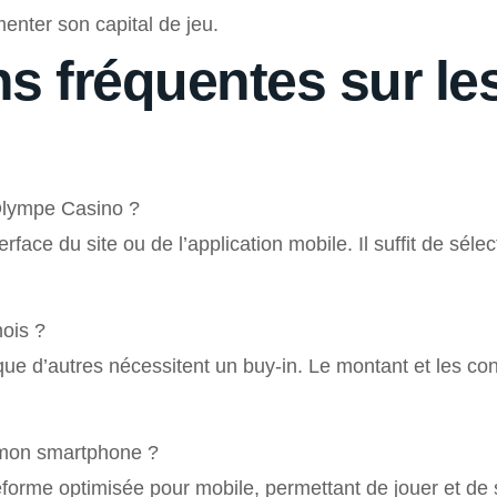
enter son capital de jeu.
s fréquentes sur le
o
Olympe Casino ?
terface du site ou de l’application mobile. Il suffit de sél
nois ?
 que d’autres nécessitent un buy-in. Le montant et les co
s mon smartphone ?
orme optimisée pour mobile, permettant de jouer et de s