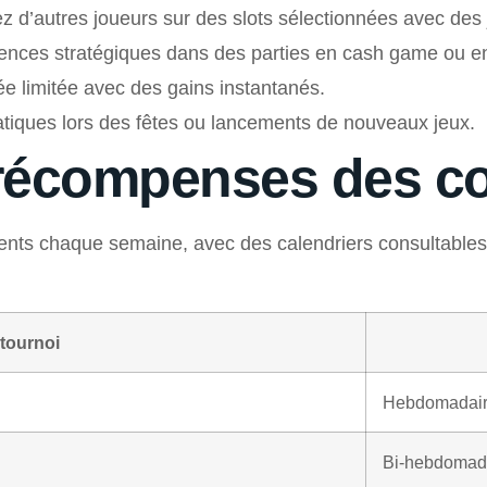
z d’autres joueurs sur des slots sélectionnées avec des 
ences stratégiques dans des parties en cash game ou en
rée limitée avec des gains instantanés.
tiques lors des fêtes ou lancements de nouveaux jeux.
récompenses des co
s chaque semaine, avec des calendriers consultables dir
tournoi
Hebdomadai
Bi-hebdomad